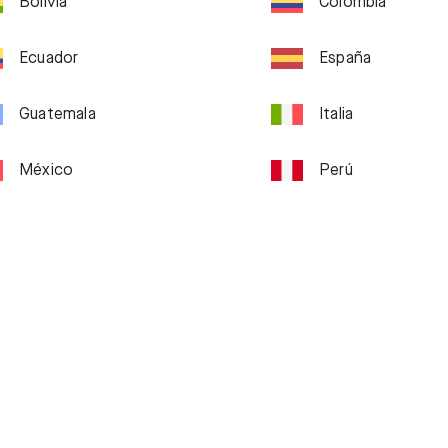
Bolivia
Colombia
Ecuador
España
Guatemala
Italia
México
Perú